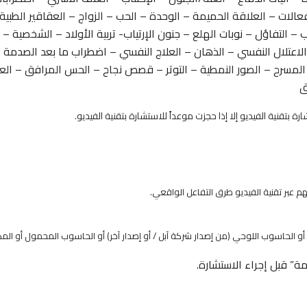
فعالات – العلاقة الحميمة – الوحدة – الحب – الزواج – العقاقير الطب
ب – التفاؤل – نوبات الهلع – جنون الإرتياب- تربية الأولاد – الشخصية 
اعتلال النفسي – الذهان – العلاج النفسي – اضطراب ما بعد الصدمة –
ة المسرح – الصور النمطية – التوتر – قصص نجاح – الحس المرافق – الع
ق
 بتقنية الفيديو إلا إذا حجزت موعداً للاستشارة بتقنية الفيديو.
م عبر تقنية الفيديو طرق التفاعل الواقعي.
ل أو الحاسوب اللوحي (من إصدار شركة آبل / أو إصدار آخر) أو الحاسوب المحمول أو الم
مة” قبل إجراء الاستشارة.