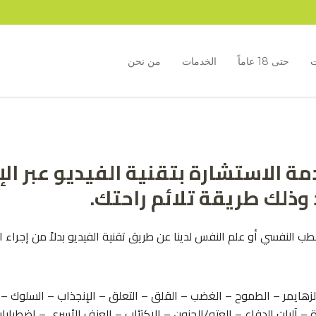
ت
حتى 18 عاماً
الخدمات
من نحن
مة الاستشارة بتقنية الفيديو عبر ا
ي الطب النفسي أو علم النفس لدينا عن طريق تقنية الفيديو بدلاً من إجراء 
الزهايمر – الطموح – الغضب – القلق – التعلق – الإنجذاب – السلوك
 – آليات الدفاع – العته/الجنون – الإكتئاب – العنف الأسري – اضطرابا