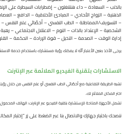
بالذنب – السعادة – داء هنتنغتون – إضطرابات السيطرة على الإن
الذهنية – الزواج الأحادي – المبادئ الأخلاقية – الدافع – العصا
– التسويف/المماطلة – الطب النفسي – أخصّائي علم النفس – ال
الشخصية – الإعتداد بالذات – النوم – الاعتلال الاجتماعي – رهب
إدارة الوقت – الصدمة – التخيل – قوة الإرادة – الحكمة – القل
يرجى الأخذ بعين الأعتبار أنّه لا يمكنك رؤية مستشارك باستخدام خدمة الاستشارة
الاستشارات بتقنية الفيديو الملائمة عبر الإنترنت
تشبه الطريقة التفاعلية مع أخصّائي الطب النفسي أو علم النفس من خلال رؤيته
اختر المكان الملائم لك.
تشمل الأجهزة المتاحة للإستشارة بتقنية الفيديو عبر الإنترنت: الهاتف المحمو
ننصحك باختبار جهازك والاتصال بنا عبر الضغط على زر “إختبار المكال