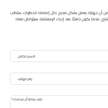
د من أن جهازك يعمل بشكل صحيح. حال إتمامك للخطوات، سيُطلب
ري عندما يكون جاهزًا. بعد إجراء الإستشارة، سيتواصل معك