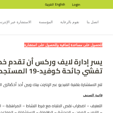
Login
English
العربية
اتصل بنا
نقوم بالرعاية
المؤسسة
الاستشارة عبر الإنترن
للحصول على مساعدة إضافية وللحصول على استشارة
يسر إدارة لايف وركس أن تقدم خد
تفشي جائحة كوفيد-19 المستجد وذلك طريقة تلائم راحتك.
تتم الاستشارة بتقنية الفيديو عبر الإنترنت بينك وبين أحد أخصّائي
قائمة التصنيف
التعنيف – اضطراب نقص الانتباه مع فرط النشاط – المراهقة – 
– التنمر – المهن – الدردشة – الطفولة – الاستشاراة – المواعدة