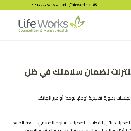
97142245736
info@lifeworks.ae
لإنترنت لضمان سلامتك في ظل
الجلسات بصورة تقليدية (وجهًا لوجه) أو عبر الهاتف.
 – اضطراب ثنائي القطب – اضطراب التشوه الجسمي – لغة الجسد
ت الأكل – العائلة – الصداقة – العموم – الحزن – الشعور