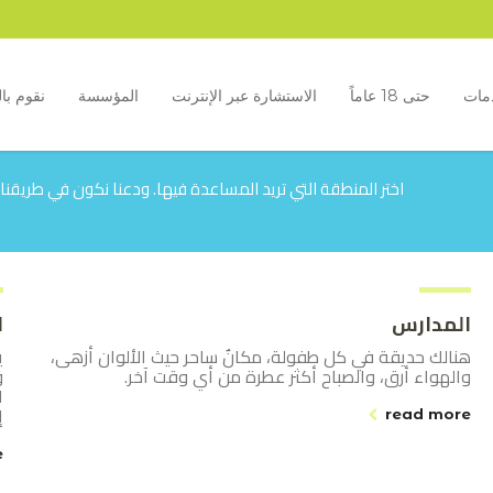
مات
حتى 18 عاماً
الاستشارة عبر الإنترنت
المؤسسة
نقوم بال
اختر المنطقة التي تريد المساعدة فيها. ودعنا نكون في طريقنا
المدارس
ا
هنالك حديقة في كل طفولة، مكانٌ ساحر حيث الألوان أزهى،
ي
والهواء أرق، والصباح أكثر عطرة من أي وقت آخر.
و
ا
إ
read more
e