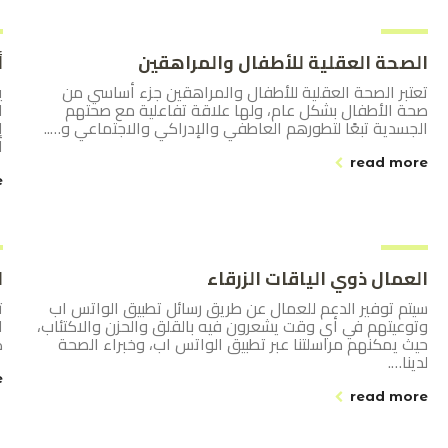
الصحة العقلية للأطفال والمراهقين
أ
تعتبر الصحة العقلية للأطفال والمراهقين جزء أساسي من
ي
صحة الأطفال بشكل عام، ولها علاقة تفاعلية مع صحتهم
ا
الجسدية تبعًا لتطورهم العاطفي والإدراكي والاجتماعي و…..
إ
ا
read more
e
العمال ذوي الياقات الزرقاء
ا
سيتم توفير الدعم للعمال عن طريق رسائل تطبيق الواتس اب
ت
وتوعيتهم في أي وقت يشعرون فيه بالقلق والحزن والاكتئاب،
ا
حيث يمكنهم مراسلتنا عبر تطبيق الواتس اب، وخبراء الصحة
كو
لدينا….
e
read more