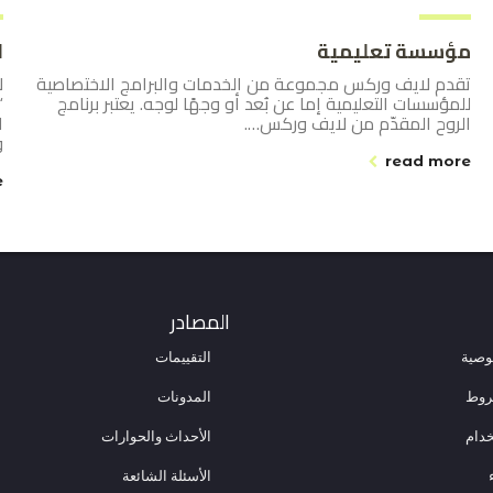
مؤسسة تعليمية
ا
تقدم لايف وركس مجموعة من الخدمات والبرامج الاختصاصية
ل
للمؤسسات التعليمية إما عن بُعد أو وجهًا لوجه. يعتبر برنامج
“
الروح المقدّم من لايف وركس….
ا
و
read more
e
المصادر
وصية
التقييمات
شروط
المدونات
دام
الأحداث والحوارات
الأسئلة الشائعة