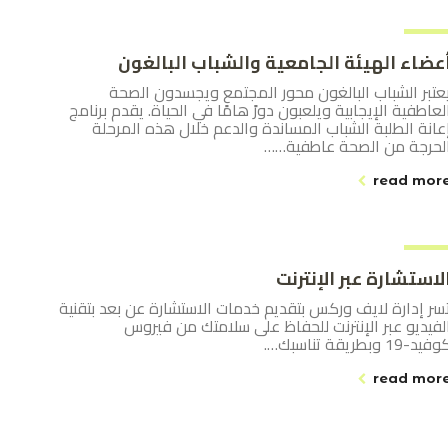
عضاء الهيئة الجامعية والشباب البالغون
عتبر الشباب البالغون محور المجتمع ويجسدون الصحة
لعاطفية الإيجابية ويلعبون دورً هامًا في الحياة. يقدم برنامج
عانة الطلبة الشباب المساندة والدعم خلال هذه المرحلة
لحرجة من الصحة عاطفية……
read mor
لاستشارة عبر الإنترنت
سر إدارة لايف وركس بتقديم خدمات الاستشارة عن بعد بتقنية
لفيديو عبر الإنترنت للحفاظ على سلامتك من فيروس
فيد-19 وبطريقة تناسبك….
read mor