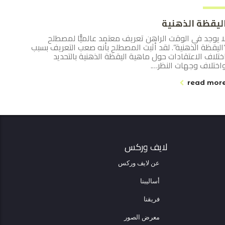
ليقظة الذهنية
ا يوجد في الوقت الراهن تعريف معتمد عالميًّا لمصطلح
اليقظة الذهنية”. لقد أثبت المصطلح بأنه صعب التعريف بسبب
ختلاف الاعتقادات حول ماهية اليقظة الذهنية بالتحديد
اختلاف وجهات النظر….
read mor
لايف وركس
عن لايف وركس
أساليبنا
فريقنا
معرض الصور